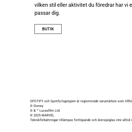
vilken stil eller aktivitet du föredrar har vi
passar dig.
BUTIK
SPOTIFY och Spotify-logotypen är registrerade varumärken som tillhö
© Disney
© & ™ Lucasfilm Ltd.
© 2025 MARVEL
Teknikförbättringar tillämpas fortlöpande och återspeglas inte alltid i 