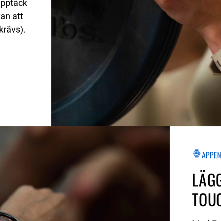
upptäck
tan att
krävs).
APPEN
LÄGG
TOU