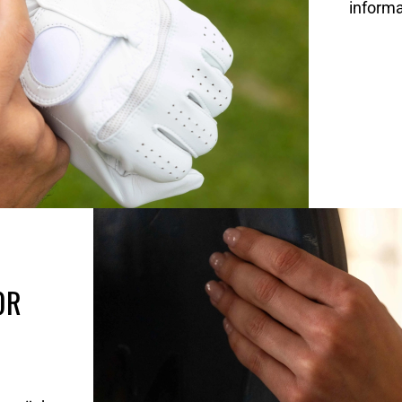
informa
OR