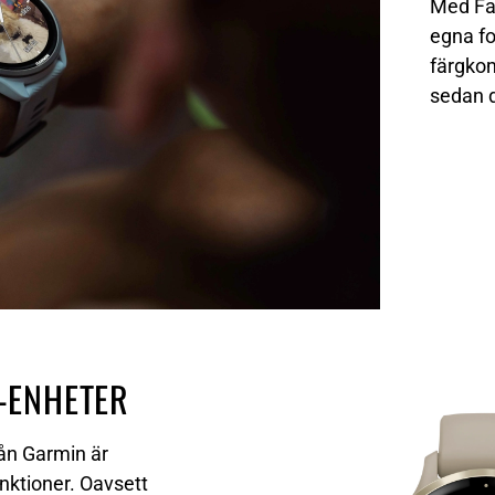
Med Fac
egna fo
färgkom
sedan d
-ENHETER
ån Garmin är
nktioner. Oavsett