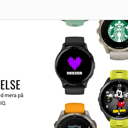
ELSE
med mera på
IQ.