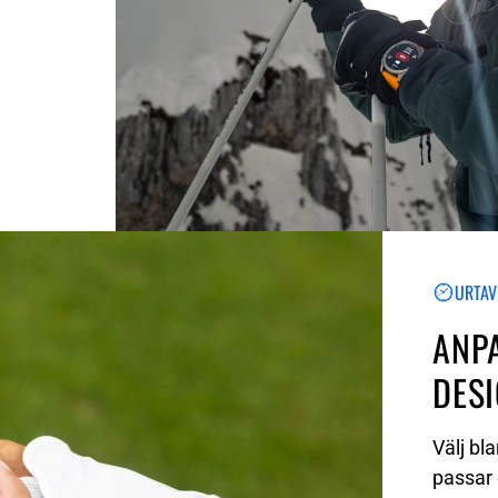
URTAV
ANPA
DES
Välj bl
passar 