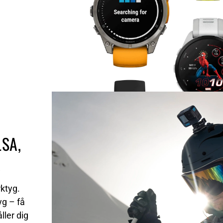
SA,
A
rktyg.
yg – få
ller dig